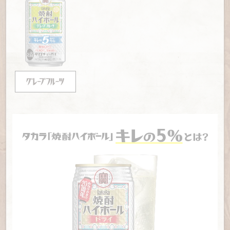
心地の良い横浜・弘明寺の角打ち
【横須賀「酒のデパート ヒトモト」】
“スカボーイズ”御
用達 横須賀で130年続く老舗酒屋の角打ち
【東京「柳下酒店」】
のんびり感、安心感の「角打ち効果」
で知らない人と仲良くなる
【東京「有馬屋酒店」】
大田区・町工場の腕っこき職人の
話が肴、“筋金入り”角打ち
【大阪「山長酒店」】
主人夫妻がやさしい古き良き昭和
感溢れる大阪・阿倍野の角打ち
【大阪「松浦商店」】
「ちっさなわしらの酒屋」と客が熱
烈支持する大阪・曽根崎の店
【神奈川「赤荻酒店」】
買い物がてらに1杯やれる 地
域に根ざす川崎・鶴川の角打ち
【東京「ふじや酒店」】
住宅街に灯る店灯りは父の遺
志 家族で守る東京・田無の角打ち