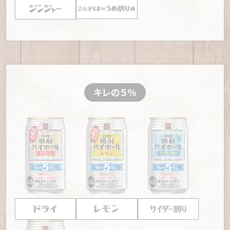
け継がれる"下町の文化遺産"ここにあり
う 大阪・天王寺の老舗角打ち
【鐘ヶ淵「はりや」】
永世名人も愛した人間模様がある
【大阪「明昭屋」】
主人の働きっぷりが「可愛い」と評
酒場
判 大阪“天三の立ち呑み屋”
【一之江「大衆酒場カネス」】
街の景色は変わっても 変
【東京「酒 みさわ」】
〆にうまい立ち食いそばが味わ
わらぬ料理の味
える 渋谷の坂の上にある角打ち
【滝野川「やきとん高木」】
長〜く愛されてきた"やきと
【横浜「本多政晴商店」】
マイ箸で特製つまみに舌鼓。鶴
キレの５％
ん"ここにあり
見のタワービルにある老舗角打ち
【曳舟「三祐酒場」】
定番の料理に合う 定番の焼酎ハイ
【東京「阿波屋酒店」】
カレーと本の街・神田神保町に
ボール
出現した角打ちに大満足の面々
【横浜「キンパイ酒店」】
蝶ネクタイおじさんの絵看板が
目印 ハマの名物角打ちついに再開
【福岡「大久保酒店」】
主人も客も気持ちが熱い！山笠
大好き博多っ子が営む角打ち
【大分「大畑酒店」】
七輪の温もりに肩の荷を降ろし「元
気になる」大分の老舗角打ち
【横浜「越前屋田中酒店」】
仲良し同級生夫妻が商う居