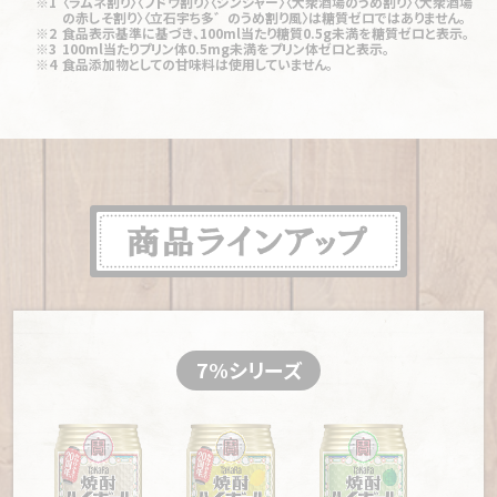
※1
〈ラムネ割り〉〈ブドウ割り〉〈ジンジャー〉〈大衆酒場のうめ割り〉〈大衆酒場
えさん」です。
舗
と店主を慕う客で賑わう横浜・反町の角打ち
の赤しそ割り〉
〈立石宇ち多゛のうめ割り風〉は糖質ゼロではありません。
隣のお客さんも敢えて呼ぶなら
※2
食品表示基準に基づき、100ml当たり糖質0.5g未満を糖質ゼロと表示。
【船掘「伊勢周」】
昭和27年創業。六十余年受け継ぐに
【台東区「水上酒店」】
句会の面々が集う東京・三ノ輪の
※3
100ml当たりプリン体0.5mg未満をプリン体ゼロと表示。
「おにいさん」。「おじいさん」「おば
※4
食品添加物としての甘味料は使用していません。
こみ、人情、焼酎ハイボールの店
老舗角打ち 酒を片手に一句詠む
あさん」なんて大衆酒場にはいな
いのです。
【銀座「銀座升本」】
あぶく銭より一杯の酒をとった店主
【練馬「十一屋酒店」】
6坪の空間で客同士が絆を深め
がつくる絶品もつ煮込み！
る東京・中村橋の角打ちは「格別に居心地がいい」
【上野「立飲み カドクラ」】
上野のアメ横側にできた、奇
【福岡「千成屋」】
40年通う人もいる 多彩なつまみと
とりあえずは丁寧な言葉で
妙な輪＄V名所「飲み屋通り」の名店ここにあり
博多っ子人情が魅力の角打ち
「江戸の下町の酒場だから」ということで、最初からタメ
【赤羽「立ち飲みいこい 本店」】
ムダがなく、仕事は丁
口で注文してしまう初心者がいますが、これは浮いてし
【福岡「クリヤ酒店」】
多様性溢れる面々が集う 「福岡
まいます。初心者らしく丁寧な言葉使いでいきましょう。
寧！「せんべろ」文化の聖地ここにあり
の宝」と慕われる角打ち
だいたい、いまどき自分を「江戸っ子だ」なんて思ってい
【大井町「野焼」】
さつま揚げも焼き鳥も「自家製」！店主
【大阪「岩崎酒店」】
店主夫妻の人柄と手作り料理が温
る東京人はいません。誤解なきよう。
が語る「ウマイ！」の方程式
かい 「唯一無二」と愛される東大阪の角打ち
7%シリーズ
【亀有「炭火焼鳥 金たろう 亀有本店」】
紀州の備長炭で
【兵庫「石井商店」】
仕事終わりにここで一杯 “帰り
ハシゴ酒は厳禁です
焼く焼き鳥が引き寄せた「客」と「運」！？
道”という名の神戸の角打ち
下町の大衆酒場はゆっくりと食事とともにお酒を楽しむ
【大塚「大塚 鳥忠」】
不器用な父娘が半世紀もの間、暖
【赤羽「岡田屋酒店」】
地元仲間の笑顔と温もりに会え
ところです。静かなお店に２軒目、３軒目で酔っ払って行
簾を守る理由は「不器用だから」
る 赤羽の坂の上、“桃源郷”のような角打ち
くのは無粋極まります。