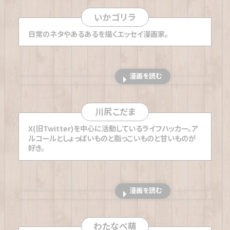
ない東日暮里の角打ち
いかゴリラ
【神奈川「萬屋商店」】
鎌倉の古刹に負けぬ風情で材木
日常のネタやあるあるを描くエッセイ漫画家。
座に佇む瓦葺き屋根の角打ち
【東京「伊勢権酒店 やまと」】
東京・神田祭のお膝元で
静まり切らない熱気を味わえる角打ち
漫画を読む
【広島「リカーショップ マツヤ」】
2世代夫婦のカルテッ
トに憩う 西広島のアットホーム角打ち
川尻こだま
【東京「寺内酒店」】
常連客が「母」と慕う女将が仕切る
X(旧Twitter)を中心に活動しているライフハッカー。ア
東京・小石川の角打ち
ルコールとしょっぱいものと脂っこいものと甘いものが
好き。
【大阪「溝畑酒店」】
マスターの作るあても「普通じゃな
い」大阪・堺東の角打ち
【神奈川「中村屋酒店」】
昭和レトロの名所・京浜工業
漫画を読む
地帯のサロンと称す鶴見の角打ち
【長崎「森山酒店」】
「ちょこっと」の店名でも長居したく
なる長崎・賑町の角打ち
わたなべ萌