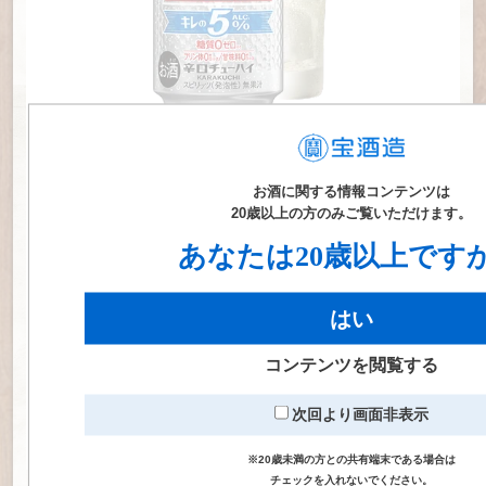
【恵比寿「阿波屋酒店」】
「明治通りが海に見える」ウエ
ストコースト風恵比寿の角打ち
【北九州市「平尾酒店」】
女神に会える!? 街巡りコー
スにも選ばれた北九州・小倉の名店
【北九州市「藤燻店」】
門を出るとすぐ。製鉄で働く北九
州の男たちのオアシス
お酒に関する情報コンテンツは
【神奈川「倉形屋酒店」】
川崎大師のお膝元 創業100
20歳以上の方のみご覧いただけます。
年の角打ちは揚げたて串カツが人気
あなたは20歳以上です
【東京「根本酒店」】
通称「立ち飲み部」で集合 西新宿
の角打ちで大人の部活動
はい
【東京「永世屋」】
湯気とイカの匂いに誘われ路地裏の
角打ちで大家族の一員になる
コンテンツを閲覧する
※1 食品表示基準に基づき、100ml当たり糖質0.5g未満を糖質ゼロと表
【京都「橋本酒店」】
人呼んで「七条楽園」地域の京都ら
示。
次回より画面非表示
※2 100ml当たりプリン体0.5mg未満をプリン体ゼロと表示。
しくない広い間口の角打ち
※3 食品添加物としての甘味料は使用していません。
【名古屋「加賀屋山本留三郎商店」】
昭和風情の店内が
※20歳未満の方との共有端末である場合は
懐かしくて人気 全国の愛好家が集まる角打ち
チェックを入れないでください。