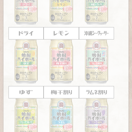
【馬喰横山「酒喰洲」】
目利きの店主が浜で仕入れた鮮
実際に「酔っているお客さんはお店に入れない」という
【兵庫「三好酒店」】
震災を乗り越えた笑顔が集う 日
ところも多いですよ。
魚を天城産わさびでいただく「本物」の店
本一の酒どころ灘の角打ち名店
【蒲田「鳥万」】
唐揚、ドーン！ 蒲田の名店がぶれずに
【東京「織田島酒店」】
昭和情緒と世界の音楽が楽しめ
守り抜いた雰囲気と味
いろんな料理を楽しもう
る東京・国分寺の角打ち
【茅場町「ニューカヤバ」】
気っ風のいい女将と、その娘
【大阪「伏見屋商店」】
「昼夜週6通う」強者も！ 安心し
下町の大衆酒場は、料理の種類が豊富なことも特徴で
が50年かけ、築いて守った「男たちのオアシス」
す。なかには300種類くらいのメニューがあるところも。
て飲めると評判の大阪・守口の角打ち
また、同じ煮込みでもお店によって味わいが全然違いま
【浅草橋「酒寮むつみ屋」】
この道50年、人好きの店主
【大阪「ビンゴヤ」】
大阪梅田駅そばの大箱角打ち！活
す。比べてみるのも楽しいものです。チーズ1つとってもお
が仕込む「あじフライ」「さくらさし」を味わう
気と元気で店主がおもてなし
店によって出し方が全然違うので「お店に行くと必ずチ
【新宿「ぼるが」】
豚モツ炭火焼きと「焼酎ハイボール」
ーズを頼む」という人もいるくらいです。
【東京「岩田屋商店」】
東向島の優しい酒屋店主が作っ
で“昭和の記憶”を味わう
た角打ち空間でホッとする一杯
【神田「みますや」】
ぞうり履きの時代から東京を見つめ
【東京「酒井屋」】
家族で手作りした角打ち空間、浅草の
閉じる
続けた、日本最古の居酒屋
老舗酒屋で実家のように寛ぐ
【阿佐ケ谷「焼鳥割烹 川名」】
昭和46年から店に立つ
【東京「むらまつ酒商類」】
神社の隣でいい“気“が流れ
店主が考えたマジメ＋笑いの"下町流"経営論
てる！江戸から続く新橋の酒屋で角打ち
【浅草「正ちゃん」】
こってり＆濃厚な煮込みと下町のに
【東京「金子酒店」】
堀切菖蒲園近くの角打ちは50年通
おいを、今に伝える
っても春夏冬（あきない）店