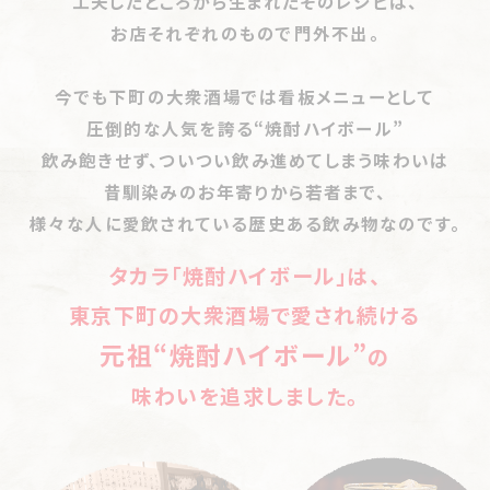
工夫したところから生まれたそのレシピは、
注文はさりげなく、少しずつ
ち
【西日暮里「小鳥」】
西日暮里に夫婦二人三脚で42年
お店それぞれのもので門外不出。
最初のオーダーは緊張しますよ
【沼津市「大川酒店」】
観光客も地域住民も寄らずにい
円熟の焼き鳥と焼酎ハイボール
ね。まずは焼酎ハイボール1杯と
料理2品あたりで。「焼酎ハイボー
られない！「この店は酒飲みたちの楽園だね」
【葛飾「もつ焼き とん将」】
元イタリアンシェフが焼き上
今でも下町の大衆酒場では看板メニューとして
ルと煮込みとやっこください！」くら
【足立区「酒のすぎさき」】
商店街の盛り立て役を務め
げる 絶品もつ焼きと「焼酎ハイボール」
圧倒的な人気を誇る“焼酎ハイボール”
いに軽くイナセにいきましょう。
る東京・舎人団地の角打ちは居心地がよすぎて、夫婦
【赤羽「立ち飲み いこい 本店」】
「焼酎ハイボール」が
飲み飽きせず、ついつい飲み進めてしまう味わいは
大体のお店がご主人だけかご夫
婦だけで切り盛りされています。料
で来る客も多い名店
220円!! ここはまさに“大人の駄菓子屋”
昔馴染みのお年寄りから若者まで、
理が遅かったり、間違っていたりし
【神戸市「丸丹酒店」】
“ヘンコでイヤゴトを笑顔で言い
【大塚「伊勢元」】
下町の「焼酎ハイボール」文化と酒屋
様々な人に愛飲されている歴史ある飲み物なのです。
てもそこはご愛敬です。
合う”客で賑わう神戸・須磨の角打ち「でも、店と女将
の矜持を受け継いで半世紀
タカラ「焼酎ハイボール」は、
を守るためには一つになるねんで」
【東向島「丸福酒場 」】
職人技の佳肴に杯が止まらない
他の人のプライベートの話はしない
東京下町の大衆酒場で愛され続ける
【神戸市「小田商店」】
「実家の台所みたい」と愛されて
下町の「焼酎ハイボール」天国
お店は常連さんばかりですので隣のお客さんから声を
いる神戸の角打ちには震災を乗り越えた「だんじり」魂
元祖“焼酎ハイボール”
【東向島「岩金 」】
下町の文化遺産級大衆酒場には「焼
の
かけられることがあります。これも下町酒場の醍醐味。
【神戸市「フジワラ酒店」】
角打ち開始前から客が集ま
酎ハイボール」がよく似合う
味わいを追求しました。
そんなきさくな常連さんでも意外と「プライベートの話は
る神戸・垂水の名店「お父さん、お母さんの人柄と手料
【新小岩 「やきとりおばこ」】
超辛口の「焼酎ハイボー
しない」という不文律があります。ご主人でさえ常連さん
の仕事や本名を知らないなんてこともしばしば。会話は
理が人気」
ル」と絶品もつ焼きの幸せな“饗宴”
テレビのニュースやお祭りの話などを中心にプライベー
【神奈川「愛知屋萩生田商店」】
横浜・黄金町にある秘
【錦糸町 「三四郎」】
昭和の香り漂う錦糸町の名酒場で
トの話はやめましょう。