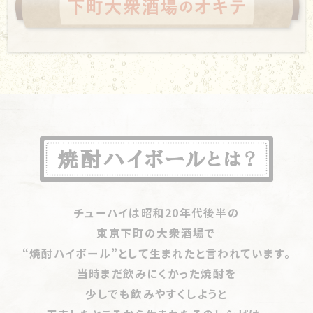
【大阪・岸和田「山長酒店」】
料理もおしゃべりもときに
【浅草「もつくし」】
オープンエアの昼飲みで堪能する絶
甘く、ときに辛口 名物親子は福の神なり
品もつ料理と「焼酎ハイボール」
【大阪・天満橋「立ち飲み ナガタ」】
大河ドラマより面白
【東十条「立呑酒飯 えいちや」】
期待の上ゆく絶品つま
カウンターに座ろう！
い明治からの物語 仲良し兄弟が営む人情酒場では
みの数々に「焼酎ハイボール」が止まらない!!
下町酒場はカウンターが中心。ご
客も家族の一員
【上板橋「酒場ワタナベ」】
「焼酎ハイボール」の魅力が
主人を囲んで常連さんがいっぱい
【大阪・桃谷「近江屋今津酒店」】
「お帰り～」と名物お
です。
増幅!!イタリアの風香るシン・大衆酒場
是非カウンターに座ってお店の雰
母ちゃんが迎えてくれる角打ちでは、「誰もがここを自
【武蔵小山「もつ焼き豚星」】
城南地区に「下町のシャン
囲気を味わいましょう。
宅のように思ってしまう」
パン」を伝導するニューウェーブもつ焼き店
【千葉・成田「加藤友三郎商店」】
新勝寺の参道で旨い
【亀有「渓」】
亀有で45年、自然体な下町酒場の「焼酎ハ
訪問はひとり、またはふたりで。
つまみと酒に酔う 観光客も地元の人も渾然一体と
イボール」は潔い味わい
下町酒場の常連さんは、皆一人客です。訪問の際は多人
なれる角打ち
【葛飾区「串焼いしい」】
焼きとん＆「焼酎ハイボール」は
チューハイは昭和20年代後半の
数で内輪話をするのではなく、お店に同化して皆の話に
【大阪・平野区「酒類販売 立呑処 いりべ酒店」】
どんな
東京下町大衆酒場の必勝方程式
東京下町の大衆酒場で
入っていくことをお勧めします。
要望にも応えたい店主のいる店は「“ソロ”客 ばかりだ
【東向島「岩田屋商店」】
地域に開かれた“進化系角打
“焼酎ハイボール”として生まれたと言われています。
3人以上になると、声は大きくなるし自分たちの世界に
入り込んでしまうので、お店で浮いてしまいます。
けど誰が隣になっても話に花が咲く」
ち”で三代目渾身の「焼酎ハイボール」を
当時まだ飲みにくかった焼酎を
【南蒲田「阪口酒店」】
毎日が縁日みたい！誰でもウェル
【田原町「立ち飲み処 ひととなり」】
気軽な立ち飲み形
少しでも飲みやすくしようと
カム、愉快な飲兵衛たちの遊び拠点になっている角打
式で気兼ねなく「焼酎ハイボール」を心ゆくまで