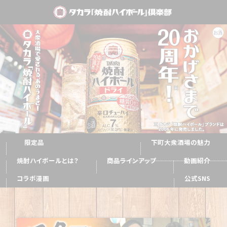
限定品
下町大衆酒場の魅力
焼酎ハイボールとは？
商品ラインアップ
動画紹介
コラボ漫画
公式SNS