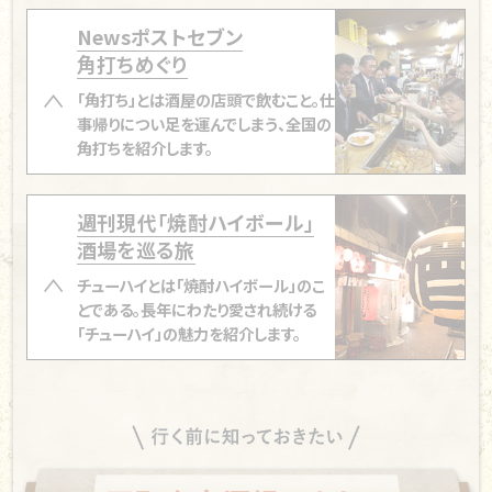
Newsポストセブン
角打ちめぐり
「角打ち」とは酒屋の店頭で飲むこと。
仕
事帰りについ足を運んでしまう、全国の
角打ちを紹介します。
【兵庫・姫路「あけぼのストアー」】
オッサンが若者を誘
週刊現代「焼酎ハイボール」
酒場を巡る旅
うこの店は“AKB”と呼ばれている
【大阪・海老江「人見酒店」】
挨拶・合いの手・おつかれ
チューハイとは「焼酎ハイボール」のこ
とである。
長年にわたり愛され続ける
さん。3つの声が飛び交う心地よさ
「チューハイ」の魅力を紹介します。
【大阪・天下茶屋「桝屋酒店」】
手製の旨いつまみで今
太閤たちが酒を交わす
「焼酎ハイボール」酒場を巡る旅
【神奈川・小机「Rapporti《ラポルティ》（小泉酒店）酒
屋とシェアキッチン」】
昔の横浜の雰囲気が残る ここ
【青砥「もつ焼き 小江戸」】
名店の味と心意気を受け継
は「街の回覧板」
ぐ繁盛店でオリジナル「焼酎ハイボール」に酔う