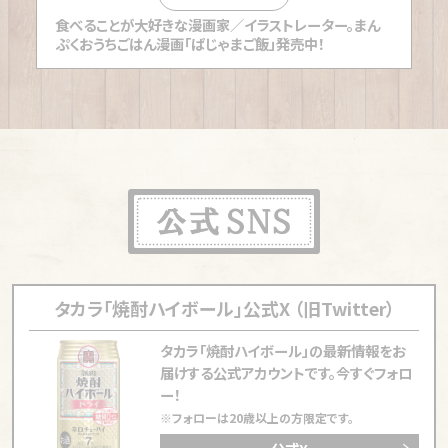
【長崎「荒木酒店」】
「皆勤賞」の常連客たちで連日連夜
食べることが大好きな漫画家／イラストレーター。まん
ぷくおうちごはん漫画「ぱじゃまご飯」発売中！
賑わう長崎・宝町の角打ち
【蔵前「角打ちフタバ」】
近所の住人が「まるで家飲み感
覚」で集う東京・蔵前の角打ち
【神戸「森下酒店」】
震災で深まった客同士の絆がつい
長居させる神戸長田の角打ち
【東京「大林酒店」】
再開発の風景前に3代目主人が43
年の歴史紡ぐ東池袋の角打ち
【広島「てらや」】
鯉の街で育った兄妹が再開 「目指し
とった雰囲気」の角打ち
【神奈川「豊嶋屋酒店」】
乾き物のつまみを合いの手に
タカラ「焼酎ハイボール」公式X （旧Twitter）
80年続く横浜鶴見の正統派角打ち
タカラ「焼酎ハイボール」の最新情報をお
【神田「加島屋酒店」】
池波正太郎が愛した東京・神田
届けする公式アカウントです。
今すぐフォロ
を静かに味わう隠れ家的角打ち
ー！
※フォローは20歳以上の方限定です。
【神奈川「新川屋酒店」】
昭和の渋さを塗り込んだ川崎