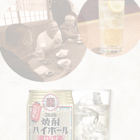
密基地のような角打ち「歴史あるこの地には昔から
穏やかに嗜む「焼酎ハイボール」
盛り上がって、おごったりすることも厳禁です。あくまで初
人々が集まってくる」
心者というスタンスで。
【篠崎 「酒処 大林」】
東京の東の端、至極の大衆酒場で
【横浜市「岩太屋」】
「今夜もフラミンゴ？」が合言葉 御
味わう極上の「焼酎ハイボール」
年91歳のアイドルに会える横浜・本牧の酒屋で立ち飲
【森下 「深川 三徳」】
下町の人情酒場で一緒に愉しむ
お店はご主人が主役のワンダーランド
み
絶品もつ料理と焼酎ハイボール
いったんお店に入ったら、お店のご主人がリーダーです。
【西横浜「白木屋酒店」】
「朝から一杯、昼寝して風呂上
【北千住 「千住の永見」】
のんべえサラリーマンの憩い
すべてはご主人のペースに任せましょう。みな常連さんだ
から、ご主人の言うことには従います。
りにまた来る！」地域の住民が笑顔で集う西横浜の角
の場で 焼酎ハイボールを傾ける至福の時間
打ち
【一之江「大衆酒場カネス」】
ひと手間かけた焼酎ハイ
【江東区「水戸屋」】
昭和が色濃く残る東京下町の商店
ボールと懐かしい昭和の空気に酔いしれる
長居は無用
街にある国際色豊かで人情味溢れる角打ち
【船堀「伊勢周」】
和洋中１２０種の肴が待つ夢の酒場
常連さんでもだいたい1時間くらいでサクッと帰ります。
【神戸「永井酒店」】
家庭的な料理をつまみに“昼から
で67年間飲み継がれる「焼酎ハイボール」
お店は、一杯だけで長居をしたり、泥酔するところではあ
りません。
飲み”できる！やさしさと人情が溢れる神戸・長田区の
【平井「豊田屋」】
北風が吹くと恋しくなる「大衆酒場」
後からお客さんが来てお店が満員になったら、適当に切
角打ち
旨み満載の絶品鍋には誰も抗えない
りあげましょう。譲り合いの精神も下町酒場の特徴です。
【大阪府「橋本酒店」】
新大阪駅すぐの老舗角打ち 「お
【四ツ木「ゑびす」】
毎日でも通いたい正統派「大衆酒
母さんの笑顔と優しさがご褒美やね」
場」ズラリ魅惑の酒肴に目移り必至！
メモやカメラ撮影は無粋です