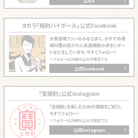
公式X
の角打ちで料理研究家が腕振るう
【名古屋「みのや北村酒店」】
自家製ベーコンが常連を
魅きつけるナゴヤドームそばの角打ち
タカラ「焼酎ハイボール」公式Facebook
【鮫洲「飯田屋酒店」】
酔族たちが「おとなの水族館」と
呼び慕う東京・鮫洲の角打ち
大衆酒場ファンのみなさまに、おすすめ酒
場料理の紹介や
人気酒場飲み歩きレポー
【京都「大元」】
伏見稲荷お膝元でママの情熱料理とお
トなどをしています。今すぐフォロー！
神酒で乾杯できる角打ち
※フォローは20歳以上の方限定です。
【福岡「吉武商店」】
昭和元年築の趣ある家屋で常連と
公式Facebook
座り飲みできる博多の角打ち
【福岡「信国酒店」】
深まる秋を愛でながら女将と一杯
できる福岡・公園前の角打ち
「宝焼酎」公式Instagram
【横浜「愛知屋小林商店」】
「この店のない人生は考えら
「宝焼酎」を楽しむための情報をご紹介。
れない」常連が集う磯子の角打ち
今すぐフォロー！
【大阪「岡室酒店」】
7月11日角打ちの日 午後7時11
※フォローは20歳以上の方限定です。
分に愛好者が乾杯した風景
公式Instagram
【南千住「モリタヤ酒店」】
東京の下町に天井まで男の