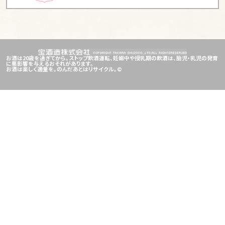
趣味で埋め尽くされた角打ちがある
【安善「ほていや酒店」】
改札口まで10秒「駅待合酒場」
と愛される横浜・鶴見の角打ち
【東京「内田屋西山福之助商店」】
東京・芝のサラリーマ
お酒は20歳を過ぎてから。ストップ飲酒運転、妊娠中や授乳期の飲酒は、胎児・乳児の発育
に悪影響を与えるおそれがあります。
ンが「王国」と呼んで日々集う角打ち
お酒は楽しく適量を。のんだあとはリサイクル。©
【東京「藤田酒店」】
昭和レトロの雰囲気にコンビニ感
覚で立ち寄れる神田の角打ち
【大阪「上谷商店」】
白い割烹着姿の美人女将を前に酔
える大阪・天神橋筋の角打ち
【福岡「丸允酒店」】
博多もんが口下手な大将の男気に
惚れて日々集う箱崎の角打ち
【仙台「菅原酒店」】
宝くじ1億円超の高額当選を3度出
した仙台「伝説の角打ち」
【大阪「 稲田酒店 」】
いくら混んでいても大歓迎される
角打ち