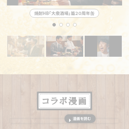
が人気 大阪・十三の角打ち
【東京「玉川屋酒店」】
東京・浜松町、看板の灯りがつか
焼酎HB「大衆酒場」篇２０周年缶
ない角打ちに客が集う理由
【京都「大島元商店」】
龍馬や幕末に思いを馳せながら
一杯やれる京都・伏見の角打ち
【東京「十一屋能村酒店」】
赤ちょうちんと露地行灯が
客を誘う東京・文京区の角打ち
【横浜「福田屋本店」】
寺子屋と慕われる横浜の角打
ち 難読漢字や歴史で盛り上がる
【東京「志賀酒店」】
昭和レトロの空気を味わえる東京・
東向島の角打ち
【大阪「西海酒販」】
海をイメージした店内でカモメと一
緒に一杯やる大阪の角打ち
【東京「渡商店」】
大田区の町工場の景色の中で無二の
漫画を読む
幸福感を味わえる角打ち
【東京「家谷酒店」】
飲ん兵衛たちが国際交流 看板も