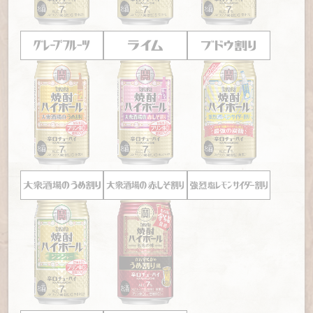
【赤羽「鯉とうなぎのまるます家」】
元・工業地帯、赤羽
【「角打ちの日」】
7月11日は「角打ちの日」。夜7時11分
ののんべえが認めた「歴史あるたたずまいと味」
の乾杯、今年はリモートで
【上野「大統領」】
無頼派小説に登場しそうなモツの店、
【東京「夕やけだんだん」】
夕焼けとばあばの笑顔が名
今日も、昼から満員御礼
物 どこか懐かしい西日暮里の角打ち
【浅草「さくま」】
60年前から受け継がれた牛スジ煮込
【東京「大橋屋酒店」】
相撲好きが集まる両国の地で老
みと「不器用さ」
舗酒屋が50年ぶりに角打ちを復活
【堀切菖蒲園「きよし」】
｢お客さんに誉められたい｣の思
【東京「明治屋酒店」】
墨田区吾妻橋で30年ぶりに復活
いを貫き続けて半世紀！
した家族のような店で角打ち
【門前仲町「だるま」】
「肉豆腐、イッパァーツ！！」美人姉
【北九州「赤壁酒店」】
角打ち発祥の地といわれる北九
妹のかけ声が響く店
州 暖簾の奥に今宵も溢れる笑顔
【亀戸「伊勢元酒場」】
「何も変えない」美学を貫く東京・
【東京「伊勢藤酒店」】
昭和感漂う東京・東陽町のマンモ
下町の"思い出酒場"
ス団地商店街で角打ち
【鐘ヶ淵「十一屋」】
店とお客の交わりから生まれ年月
【三重「中村酒店」】
まるで大学のキャンパス!? 若人で
により磨かれた下町の味
賑わう旧伊勢街道沿いの角打ち
【堀切菖蒲園「もつ焼 のんき」】
常連客たちに守られ、受
【大阪「花野商店」】
「酒を本当に愛する人」が笑顔で集