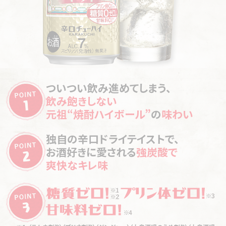
【神奈川「柏木商店」】
軍港都市・横須賀の老舗角打
【金町「大力酒蔵」】
下町の路地裏で愛され続けて半世
お店はせっかくのみんなの憩いの
ち 店裏の扉を開けた先にあるパラダイス
紀 ホルモン焼きとの相性は「完璧」
場。メモやカメラは雰囲気を台無
【新宿区「もちだ酒店」】
「この店の灯は僕が守る」と早
【八広「亀屋」】
70年間受け継がれる「特製の一杯」秘
しにしてしまいます。
大卒業生が老舗酒屋で始めた早稲田の角打ち
伝のレシピは女将のみぞ知る
でも、最近は写真を撮る人も多く
なったので、お店の方も理解をし
【埼玉「大西屋」】
太宰治も来たという噂もある埼玉・大
【お花茶屋「東邦酒場」】
半世紀以上にわたり愛され続
てきたようです。
宮の老舗酒屋で懐かしい蒐集品（しゅうしゅうひん）に
ける下町酒場の「元祖 酎ハイ」
カメラはご主人の許可をとってか
ついつい飲み進めてしまう、
囲まれて角打ち
らにしてくださいね。ガイドブック
下町大衆酒場物語
飲み飽きしない
を広げるのも控えたいところです。
【浪花「北川酒店」】
頼りになって料理上手な店主がい
元祖“焼酎ハイボール”
の
味わい
【五反田「かね将」】
世界に自慢したい！飲んべえが支
る 大阪・今宮の角打ちは勇気と希望をもらえるパワ
持する濃厚で、かつ「ラクじゃない」串焼きの味
ースポット
お店に「おじいさん」「おばあさん」はいま
独自の辛口ドライテイストで、
【茅場町「とことん勝家」】
路地裏の求道者”が揚げる厚
【浪花町「北川酒店」】
大阪・母娘孫、三代でもてなす大
せん
お酒好きに愛される
強炭酸で
さ40mmのド級とんかつに舌鼓！
阪・難波の老舗角打ちは「楽しくてスキップしたくなる」
爽快なキレ味
「おじさん」「おばさん」「おとうさ
【中野「魚屋よ蔵」】
魚屋の息子が、目利きを活かし、客
ん」「おかあさん」もいません。お店
【浪花町「堀内酒店」】
大阪・天満の老舗酒屋の店主
の人を呼ぶ時には、「すいません」
に振る舞う絶品！の刺身
は“へんこ”に見えるが実は気さくで「誰でもおいでや
「だんなさん」あたりで。
【北千住「もつ焼きおとんば 北千住店」】
「がむしゃらに
す」
ちょっと仲良くなったら、女性は「お
旨い豚モツを出す！」若者の意気込み溢れる未来の老
ねえさん」。いくつになっても「おね
【広台「三國屋酒店」】
「料理も背中も大きくて温かい」