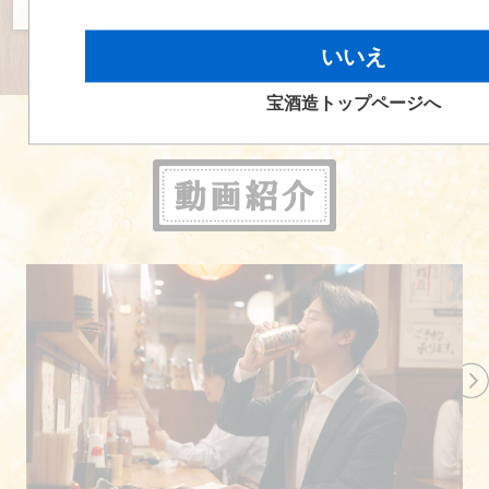
【横浜「伊勢屋酒店」】
まるで酒が飲める待合室!？鉄道
いいえ
ファン人気の鶴見線駅前の店
【神戸「酒のシマダ」】
「神戸の台所」で名物・皮くじらを
宝酒造トップページへ
わさび醤油で食べてみれば
【神奈川「小澤屋本店」】
「川崎球場が超満員」の伝説で
盛り上がれる屋台感覚の角打ち
【京都「高田酒店」】
祇園祭の賑わいを横目にはんなり
飲める四条河原町の角打ち
【東京「四方（よも）酒店」】
隅田の川風薫る浅草の角打
ち 2代目主人は「酒屋道一直線」
【東京「中村屋丸康酒店」】
品のいい酒飲みが集まる
「下町の摩天楼」日暮里駅東口の角打ち
【東京「飯島酒店」】
「我が家」と呼ばれる神楽坂の角打
ち
【大阪「イマナカ酒店」】
店主兄弟のぶれない「神対応」