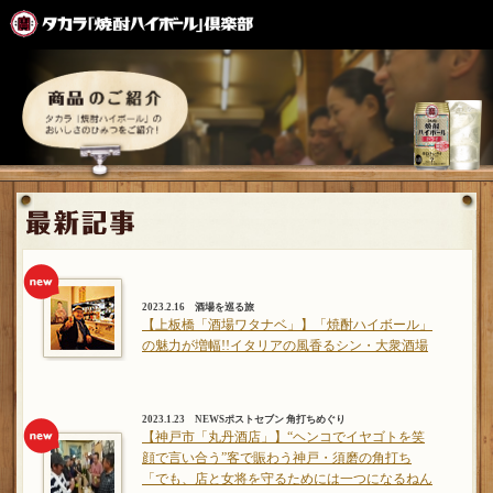
2023.2.16 酒場を巡る旅
【上板橋「酒場ワタナベ」】「焼酎ハイボール」
の魅力が増幅!!イタリアの風香るシン・大衆酒場
2023.1.23 NEWSポストセブン 角打ちめぐり
【神戸市「丸丹酒店」】“ヘンコでイヤゴトを笑
顔で言い合う”客で賑わう神戸・須磨の角打ち
「でも、店と女将を守るためには一つになるねん